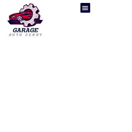
À quoi sert un porte fusible
12v pour protéger et
préserver la batterie de
votre véhicule